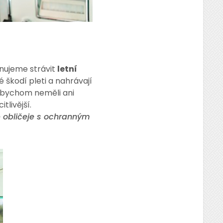
ánujeme strávit
letní
ré škodí pleti a nahrávají
t bychom neměli ani
tlivější.
ně obličeje s ochranným