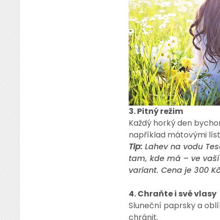
3. Pitný režim
Každý horký den bychom m
například mátovými lís
Tip:
Lahev na vodu Tesc
tam, kde má – ve vaší 
variant. Cena je 300 Kč
4. Chraňte i své vlasy
Sluneční paprsky a oblíb
chránit.