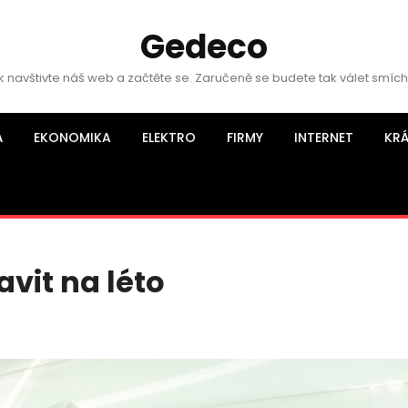
Gedeco
k navštivte náš web a začtěte se. Zaručeně se budete tak válet smíc
Á
EKONOMIKA
ELEKTRO
FIRMY
INTERNET
KR
vit na léto