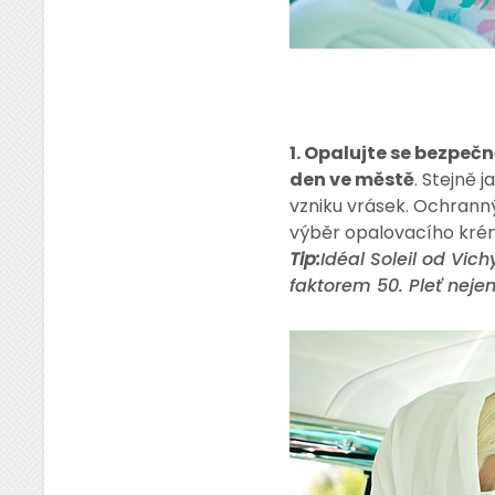
1. Opalujte se bezpeč
den ve městě
. Stejně j
vzniku vrásek. Ochrann
výběr opalovacího krému 
Tip:
Idéal Soleil od Vic
faktorem 50. Pleť nejen