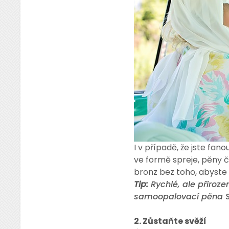
I v případě, že jste fa
ve formě spreje, pěny 
bronz bez toho, abyste 
Tip:
Rychlé, ale přiroze
samoopalovací pěna St.
2. Zůstaňte svěží