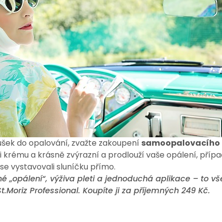
noušek do opalování, zvažte zakoupení
samoopalovacího 
či krému a krásně zvýrazní a prodlouží vaše opálení, pří
se vystavovali sluníčku přímo.
né „opálení“, výživa pleti a jednoduchá aplikace – to vš
Moriz Professional. Koupíte ji za příjemných 249 Kč.