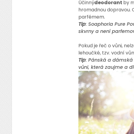
Účinný
deodorant
by m
hromadnou dopravou. O
parfémem.
Tip
: Soaphoria Pure Po
skvrny a není parfemov
Pokud je řeč o vůni, n
lehoučké, tzv. vodní vůn
Tip
: Pánská a dámská v
vůni, která zaujme a d