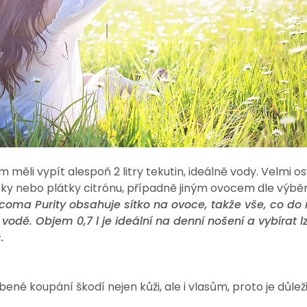
ěli vypít alespoň 2 litry tekutin, ideálně vody. Velmi osvě
tky nebo plátky citrónu, případně jiným ovocem dle výběr
oma Purity obsahuje sítko na ovoce, takže vše, co do n
vodě. Objem 0,7 l je ideální na denní nošení a vybírat l
.
ené koupání škodí nejen kůži, ale i vlasům, proto je důlež