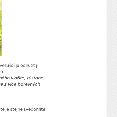
žující je ochutit ji
u.
ěho vložíte, zůstane
ze z více barevných
ité je stejně svědomitě