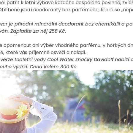
ěl patřit k letní výbavě každého dospělého povinně, zvlá
blíbené jsou i deodoranty bez parfemace, které se „ne
wer je přírodní minerální deodorant bez chemikálií a
án. Zaplatíte za něj 258 Kč.
elze opomenout ani výběr vhodného parfému. V horkých dn
ě, které vás příjemně osvěží a naladí.
erze toaletní vody Cool Water značky Davidoff nabízí dl
louho vydrží. Cena kolem 300 Kč.