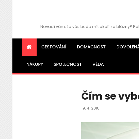
Nevadí vám, že vás bude mít okolí za blázny? Pa
CESTOVÁNÍ
DOMÁCNOST
DOVOLEN
NÁKUPY
SPOLEČNOST
VĚDA
Čím se vyba
Posted
9. 4. 2018
On