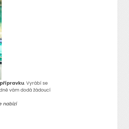
přípravku
. Vyrábí se
padně vám dodá žádoucí
e nabízí