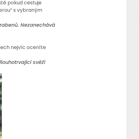
ště pokud cestuje
perou“ s vybraným
 parabenů. Nezanechává
ech nejvíc oceníte
ouhotrvající svěží