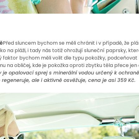
ně
Před sluncem bychom se měli chránit i v případě, že pl
ako na pláži, i tady nás totiž ohrožují sluneční paprsky, kte
ý faktor bychom měli volit dle typu pokožky, podceňova
na obličej, kde je pokožka oproti zbytku těla přece jen ci
hy je opalovací sprej s minerální vodou určený k ochra
 regeneruje, ale i aktivně osvěžuje, cena je asi 359 Kč.