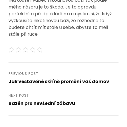
nezkoušeli vůbec nikotinovou bázi, tak podle
mého názoru je to škoda. Je to opravdu
perfektní a předpokládám a myslím si, že když
vyzkoušíte nikotinovou bázi, že rozhodně to
budete chtít mít stále u sebe, abyste to měli
stále při ruce.
Navigace
PREVIOUS POST
Jak vestavěné skříně promění váš domov
pro
Previous
Post
příspěvek
NEXT POST
Bazén pro nevšední zábavu
Next
Post