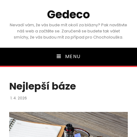
Gedeco
Nevadí vám, že vás bude mít okolí za blázny? Pak navštivte
náš web a začtěte se. Zaručeně se budete tak válet
smíchy, že vás budou mít za případ pro Chocholouška.
MENU
Nejlepší báze
Posted
1. 4. 2026
On