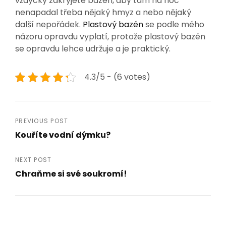
vždycky zakryjete bazén, aby tam na noc
nenapadal třeba nějaký hmyz a nebo nějaký
další nepořádek.
Plastový bazén
se podle mého
názoru opravdu vyplatí, protože plastový bazén
se opravdu lehce udržuje a je praktický.
4.3/5 - (6 votes)
Navigace
PREVIOUS POST
Kouříte vodní dýmku?
pro
Previous
Post
příspěvek
NEXT POST
Chraňme si své soukromí!
Next
Post