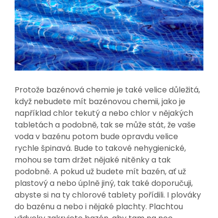
Protože bazénová chemie je také velice důležitá,
když nebudete mít bazénovou chemii, jako je
například chlor tekutý a nebo chlor v nějakých
tabletách a podobně, tak se může stát, že vaše
voda v bazénu potom bude opravdu velice
rychle špinavá. Bude to takové nehygienické,
mohou se tam držet nějaké nitěnky a tak
podobně. A pokud už budete mít bazén, ať už
plastový a nebo úplně jiný, tak také doporučuji,
abyste si na ty chlorové tablety pořídili. I plováky
do bazénu a nebo i nějaké plachty. Plachtou