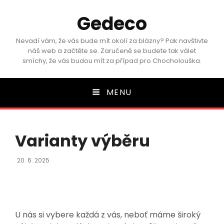
Gedeco
Nevadí vám, že vás bude mít okolí za blázny? Pak navštivte
náš web a začtěte se. Zaručeně se budete tak válet
smíchy, že vás budou mít za případ pro Chocholouška.
MENU
Varianty výběru
Posted
20. 6. 2025
On
U nás si vybere každá z vás, neboť máme široký