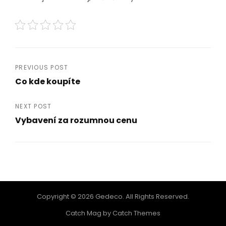
Navigace
PREVIOUS POST
Co kde koupíte
pro
Previous
Post
příspěvek
NEXT POST
Vybavení za rozumnou cenu
Next
Post
Copyright © 2026
Gedeco
. All Rights Reserved.
Catch Mag by
Catch Themes