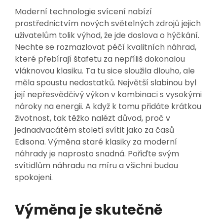
Moderní technologie svícení nabízí
prostřednictvím nových světelných zdrojů jejich
uživatelům tolik výhod, že jde doslova o hýčkání.
Nechte se rozmazlovat péčí kvalitních náhrad,
které přebírají štafetu za nepříliš dokonalou
vláknovou klasiku. Ta tu sice sloužila dlouho, ale
měla spoustu nedostatků. Největší slabinou byl
její nepřesvědčivý výkon v kombinaci s vysokými
nároky na energii. A když k tomu přidáte krátkou
životnost, tak těžko nalézt důvod, proč v
jednadvacátém století svítit jako za časů
Edisona. Výměna staré klasiky za moderní
náhrady je naprosto snadná. Pořiďte svým
svítidlům náhradu na míru a všichni budou
spokojeni.
Výměna je skutečně