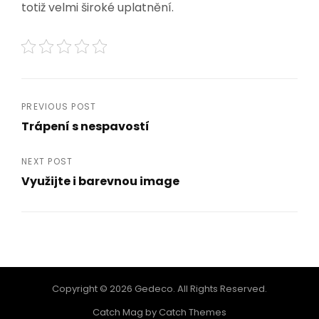
totiž velmi široké uplatnění.
Navigace
PREVIOUS POST
Trápení s nespavostí
pro
Previous
Post
příspěvek
NEXT POST
Využijte i barevnou image
Next
Post
Copyright © 2026
Gedeco
. All Rights Reserved.
Catch Mag by
Catch Themes