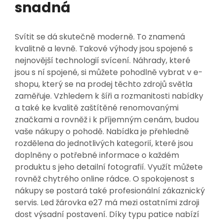
snadná
Svítit se dá skutečně moderně. To znamená
kvalitně a levně. Takové výhody jsou spojené s
nejnovější technologií svícení. Náhrady, které
jsou s ní spojené, si můžete pohodlně vybrat v e-
shopu, který se na prodej těchto zdrojů světla
zaměřuje. Vzhledem k šíři a rozmanitosti nabídky
a také ke kvalitě zaštítěné renomovanými
značkami a rovněž i k příjemným cenám, budou
vaše nákupy o pohodě. Nabídka je přehledně
rozdělena do jednotlivých kategorií, které jsou
doplněny o potřebné informace o každém
produktu s jeho detailní fotografií. Využít můžete
rovněž chytrého online rádce. O spokojenost s
nákupy se postará také profesionální zákaznický
servis.
Led žárovka e27
má mezi ostatními zdroji
dost výsadní postavení. Díky typu patice nabízí