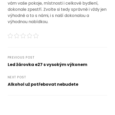
vám vaše pokoje, místnosti i celkově bydlení,
dokonale zpestří. Zvolte si tedy správně i vždy jen
výhodně a to s námi, i s naší dokonalou a
výhodnou nabídkou.
Navigace
PREVIOUS POST
Led žárovka e27 s vysokým výkonem
pro
Previous
Post
příspěvek
NEXT POST
Alkohol už potřebovat nebudete
Next
Post