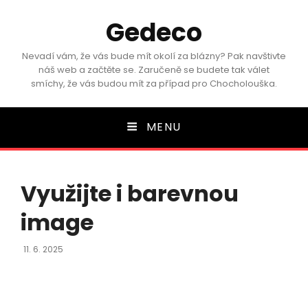
Gedeco
Nevadí vám, že vás bude mít okolí za blázny? Pak navštivte
náš web a začtěte se. Zaručeně se budete tak válet
smíchy, že vás budou mít za případ pro Chocholouška.
MENU
Využijte i barevnou
image
Posted
11. 6. 2025
On