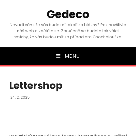
Gedeco
Nevadí vám, že vás bude mít okolí za blázny? Pak navštivte
náš web a začtěte se. Zaručeně se budete tak válet
smíchy, že vás budou mít za případ pro Chocholouška.
MENU
Lettershop
Posted
24. 2. 2025
On