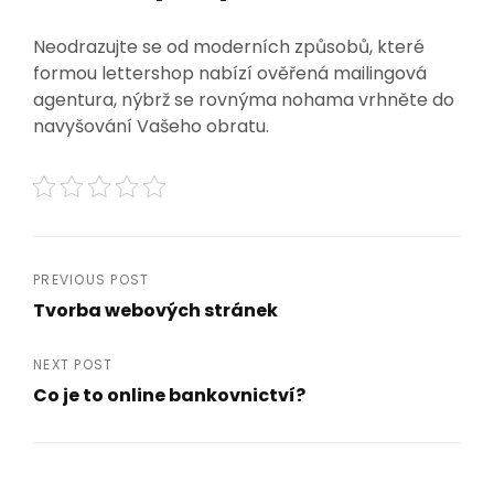
Neodrazujte se od moderních způsobů, které
formou lettershop nabízí ověřená mailingová
agentura, nýbrž se rovnýma nohama vrhněte do
navyšování Vašeho obratu.
Navigace
PREVIOUS POST
Tvorba webových stránek
pro
Previous
Post
příspěvek
NEXT POST
Co je to online bankovnictví?
Next
Post