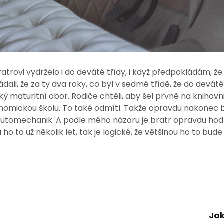
trovi vydrželo i do deváté třídy, i když předpokládám, že 
dali, že za ty dva roky, co byl v sedmé třídě, že do deváté
ý maturitní obor. Rodiče chtěli, aby šel prvně na knihovni
onomickou školu. To také odmítl. Takže opravdu nakonec br
 automechanik. A podle mého názoru je bratr opravdu hod
ho to už několik let, tak je logické, že většinou ho to bude
Jak