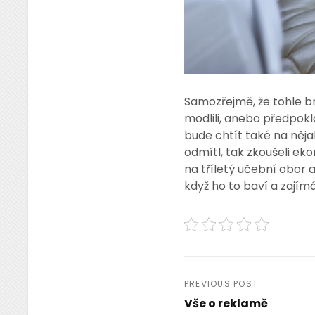
Samozřejmě, že tohle bra
modlili, anebo předpoklá
bude chtít také na nějak
odmítl, tak zkoušeli ek
na tříletý učební obor
když ho to baví a zajímá 
Navigace
PREVIOUS POST
Vše o reklamě