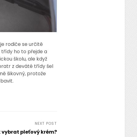
je rodiče se určitě
 třídy ho to přejde a
ckou školu, ale když
atr z deváté třídy šel
ně šikovný, protože
 bavit.
NEXT POST
 vybrat pleťový krém?