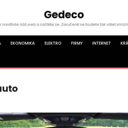
Gedeco
k navštivte náš web a začtěte se. Zaručeně se budete tak válet smíc
Á
EKONOMIKA
ELEKTRO
FIRMY
INTERNET
KR
auto