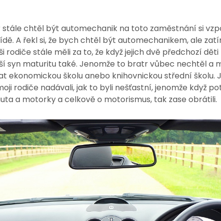
 stále chtěl být automechanik na toto zaměstnání si vzpo
dě. A řekl si, že bych chtěl být automechanikem, ale za
ši rodiče stále měli za to, že když jejich dvě předchozí dět
ladší syn maturitu také. Jenomže to bratr vůbec nechtěl 
vat ekonomickou školu anebo knihovnickou střední školu.
 moji rodiče nadávali, jak to byli nešťastní, jenomže když 
auta a motorky a celkově o motorismus, tak zase obrátili.