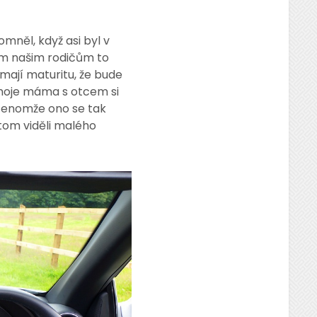
mněl, když asi byl v
tím našim rodičům to
i mají maturitu, že bude
a moje máma s otcem si
 Jenomže ono se tak
potom viděli malého