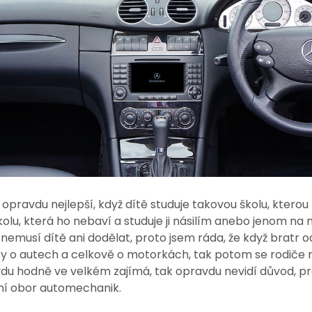
opravdu nejlepší, když dítě studuje takovou školu, kterou 
olu, která ho nebaví a studuje ji násilím anebo jenom na n
nemusí dítě ani dodělat, proto jsem ráda, že když bratr od
 o autech a celkově o motorkách, tak potom se rodiče rozho
du hodně ve velkém zajímá, tak opravdu nevidí důvod, pro
ní obor automechanik.