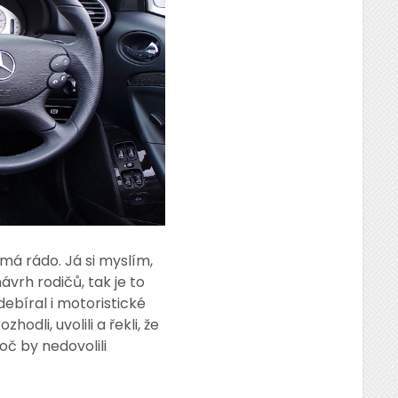
má rádo. Já si myslím,
ávrh rodičů, tak je to
ebíral i motoristické
dli, uvolili a řekli, že
č by nedovolili