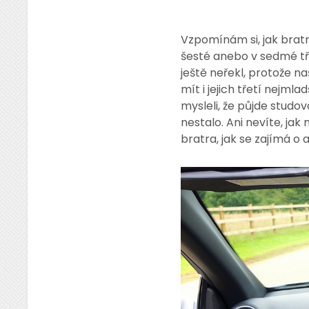
Vzpomínám si, jak bratr
šesté anebo v sedmé tří
ještě neřekl, protože na
mít i jejich třetí nejm
mysleli, že půjde studo
nestalo. Ani nevíte, jak
bratra, jak se zajímá o 